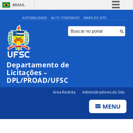
BRASIL
Simplifique!
ACESSIBILIDADE
ALTO CONTRASTE
MAPA DO SITE
Comunica BR
Participe
Acesso à informação
Legislação
Departamento de
Canais
Licitações –
DPL/PROAD/UFSC
Área Restrita
Administradores do Site
MENU